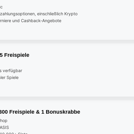
ic
szahlungsoptionen, einschließlich Krypto
urniere und Cashback-Angebote
5 Freispiele
s verfügbar
ler Spiele
300 Freispiele & 1 Bonuskrabbe
Shop
OASIS