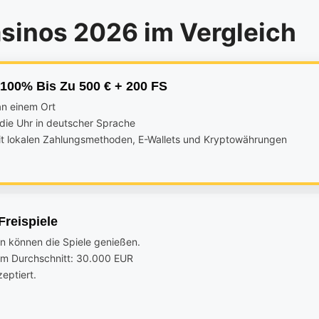
asinos 2026 im Vergleich
100% Bis Zu 500 € + 200 FS
an einem Ort
ie Uhr in deutscher Sprache
it lokalen Zahlungsmethoden, E-Wallets und Kryptowährungen
Freispiele
rn können die Spiele genießen.
em Durchschnitt: 30.000 EUR
eptiert.