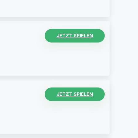
JETZT SPIELEN
JETZT SPIELEN