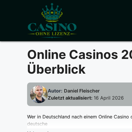
Skip
to
content
Online Casinos 2
Überblick
Autor:
Daniel Fleischer
Zuletzt aktualisiert:
16 April 2026
Wer in Deutschland nach einem Online Casino 
deutsche