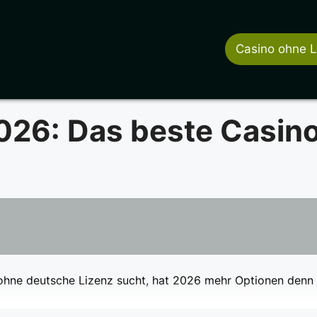
Casino ohne L
026: Das beste Casino
ohne deutsche Lizenz sucht, hat 2026 mehr Optionen denn 