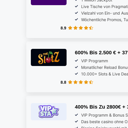
Live Tische von Pragmat
Vielzahl von Ein- und Au
Wöchentliche Promos, T
8.9
600% Bis 2.500 € + 37
VIP Programm
Monatlicher Reload Bonu
10.000+ Slots & Live Dea
8.8
400% Bis Zu 2800€ + 
VIP Programm & Bonus 
Das beste casino ohne 